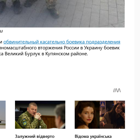
ти
ли
обвинительный касательно боевика подразделения
лномасштабного вторжения России в Украину боевик
ка Великий Бурлук в Купянском районе.