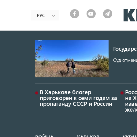
РУС
Государ
Суд отмен
В Харькове блогер
Росс
приговорен к семи годам за
на 
пропаганду СССР и России
изве
жел