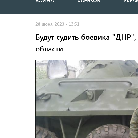
ВОЙНА
ХАРЬКОВ
УКРА
Основная
навигация
28 июня, 2023 - 13:51
Будут судить боевика "ДНР"
области