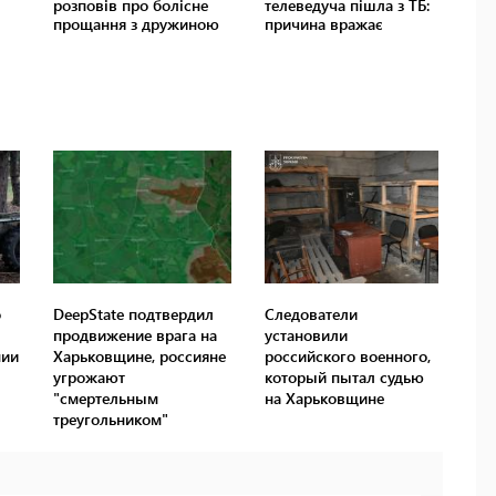
о
DeepState подтвердил
Следователи
продвижение врага на
установили
нии
Харьковщине, россияне
российского военного,
угрожают
который пытал судью
"смертельным
на Харьковщине
треугольником"