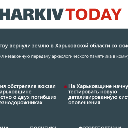
Перейти
к
основному
содержанию
ству вернули землю в Харьковской области со с
ил незаконную передачу археологического памятника в комм
ия обстреляла вокзал
На Харьковщине начну
Харьковщине —
тестировать новую
стно о двух погибших
детализированную сис
езнодорожниках
оповещения