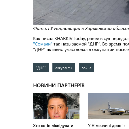
Фото: ГУ Нацполиции в Харьковской облас
Как писал KHARKIV Today, ранее в суд переда
"Сомали"
так называемой "ДНР". Во время по
"ДНР" активно участвовал в оккупации посел
"ДНР"
оккупанты
война