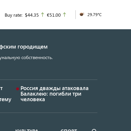
Buy rate:
$44.35
€51.00
29.79°C
up
up
кифским городищем
унальную собственность.
т
Россия дважды атаковала
Балаклею: погибли три
тему
человека