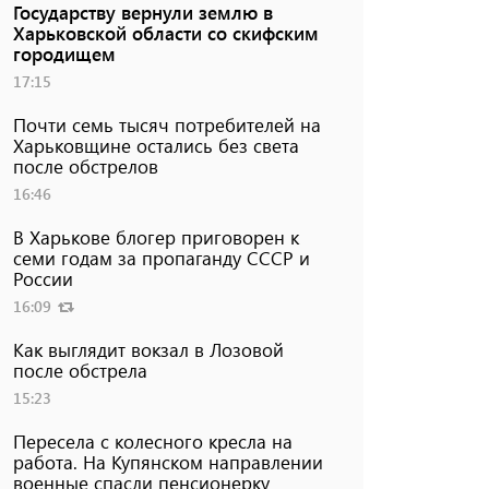
Государству вернули землю в
Харьковской области со скифским
городищем
17:15
Почти семь тысяч потребителей на
Харьковщине остались без света
после обстрелов
16:46
В Харькове блогер приговорен к
семи годам за пропаганду СССР и
России
16:09
Как выглядит вокзал в Лозовой
после обстрела
15:23
Пересела с колесного кресла на
работа. На Купянском направлении
военные спасли пенсионерку