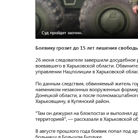
Суд пройдет заочно.
Боевику грозит до 15 лет лишения свободы
26 июня следователи завершили досудебное 
воевавшего в Харьковской области. Обвините
управлении Нацполиции в Харьковской облас
По данным следствия, обвиняемый житель гор
наемником незаконных вооруженных формиров
Донецкой области, а после полномасштабног
Харьковщину, в Купянский район.
"Там он дежурил на блокпостах и выполнял др
территорией", — рассказали в Харьковской о
В августе прошлого года боевик попал под ар
больницу в Большом Бурлуке.