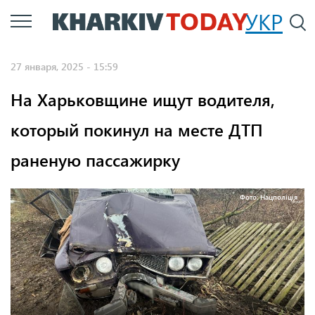
Перейти
УКР
По
к
основному
27 января, 2025 - 15:59
содержанию
На Харьковщине ищут водителя,
который покинул на месте ДТП
раненую пассажирку
Фото: Нацполіція