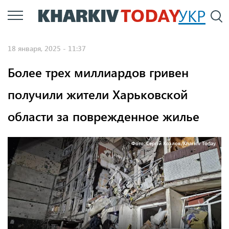
Перейти
УКР
По
к
основному
18 января, 2025 - 11:37
содержанию
Более трех миллиардов гривен
получили жители Харьковской
области за поврежденное жилье
Фото: Сергій Козлов/Kharkiv Today.