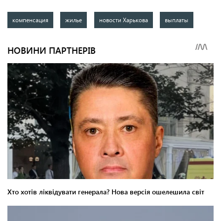
компенсация
жилье
новости Харькова
выплаты