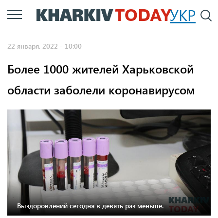
Перейти
УКР
По
к
основному
22 января, 2022 - 10:00
содержанию
Более 1000 жителей Харьковской
области заболели коронавирусом
Выздоровлений сегодня в девять раз меньше.