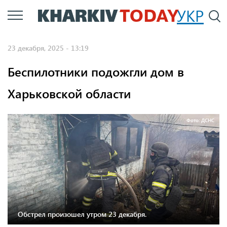
Перейти
УКР
По
к
основному
23 декабря, 2025 - 13:19
содержанию
Беспилотники подожгли дом в
Харьковской области
Фото: ДСНС
Обстрел произошел утром 23 декабря.