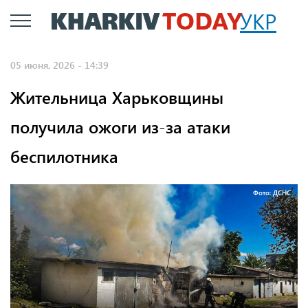
Перейти
УКР
к
основному
05 июня, 2026 - 14:39
содержанию
Жительница Харьковщины
получила ожоги из-за атаки
беспилотника
Фото: ДСНС