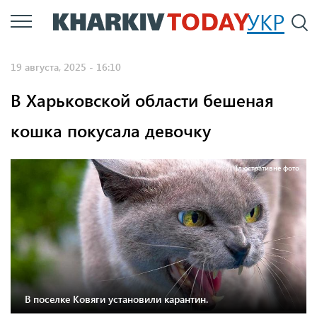
Перейти
УКР
По
к
основному
19 августа, 2025 - 16:10
содержанию
В Харьковской области бешеная
кошка покусала девочку
Ілюстративне фото
В поселке Ковяги установили карантин.