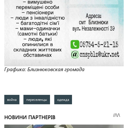
Графика: Близнюковская громада
война
переселенцы
одежда