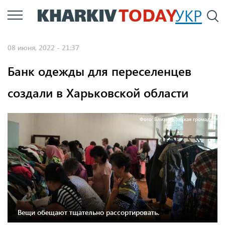
Перейти
УКР
По
к
основному
08 июня, 2022 - 21:37
содержанию
Банк одежды для переселенцев
создали в Харьковской области
Фото: Близнюковская громада
Вещи обещают тщательно рассортировать.