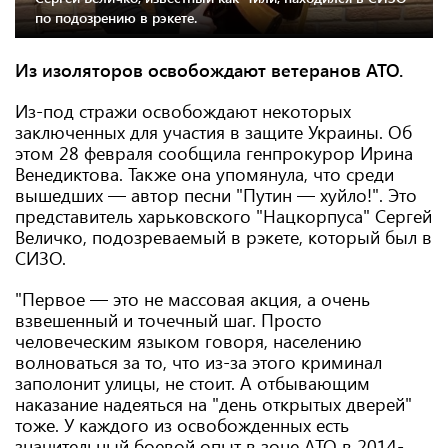
по подозрению в рэкете.
Из изоляторов освобождают ветеранов АТО.
Из-под стражи освобождают некоторых
заключенных для участия в защите Украины. Об
этом 28 февраля сообщила генпрокурор Ирина
Венедиктова. Также она упомянула, что среди
вышедших — автор песни "Путин — хуйло!". Это
представитель харьковского "Нацкорпуса" Сергей
Величко, подозреваемый в рэкете, который был в
СИЗО.
"Первое — это не массовая акция, а очень
взвешенный и точечный шаг. Просто
человеческим языком говоря, населению
волноваться за то, что из-за этого криминал
заполонит улицы, не стоит. А отбывающим
наказание надеяться на "день открытых дверей"
тоже. У каждого из освобожденных есть
значительный боевой опыт в зоне АТО в 2014-