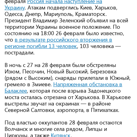
февраля
Россия начала наступление на
Украину
. Атакам подверглись Киев, Харьков,
Одесса, Днепр, Мариуполь, Краматорск.
Президент Владимир Зеленский объявил на всей
территории Украины военное положение. По
состоянию на 18:00 26 февраля было известно,
что
в результате российского вторжения в
регионе погибли 13 человек
, 103 человека —
пострадали.
В ночь с 27 на 28 февраля были обстреляны
Изюм, Песочин, Новый Высокий, Березовка
(рядом с Высоким), снаряды прилетали в Южный,
гремело в Змиеве.
Напряженная обстановка в
Балаклее
, которая после взрыва Задонецкого
моста осталась отрезана от Харькова. В Харькове
выстрелы звучат на окраинах — в районе
Северной Салтовки, аэропорта, в Пятихатках.
Под властью оккупантов 28 февраля остаются
Волчанск и многие села рядом, Липцы и
Циркуны, а также
Купянск
.