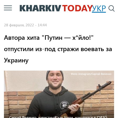
Перейти
УКР
По
к
основному
28 февраля, 2022 - 14:44
содержанию
Автора хита "Путин — х*йло!"
отпустили из-под стражи воевать за
Украину
Фото: Instagram/Сергей Величко
Сергей Величко, известный как Чили, находился в СИЗО