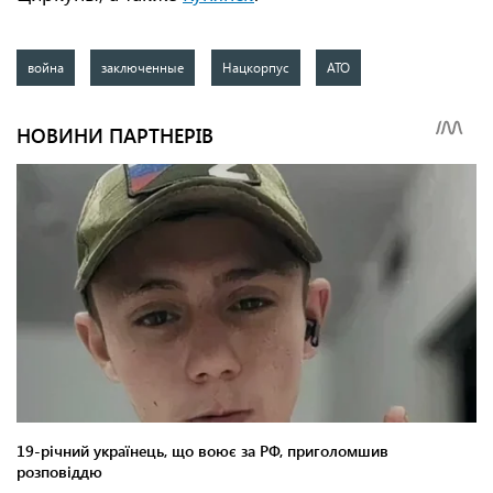
война
заключенные
Нацкорпус
АТО