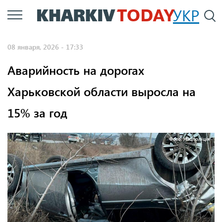
Перейти
УКР
По
к
основному
08 января, 2026 - 17:33
содержанию
Аварийность на дорогах
Харьковской области выросла на
15% за год
Фото: Нацполіція