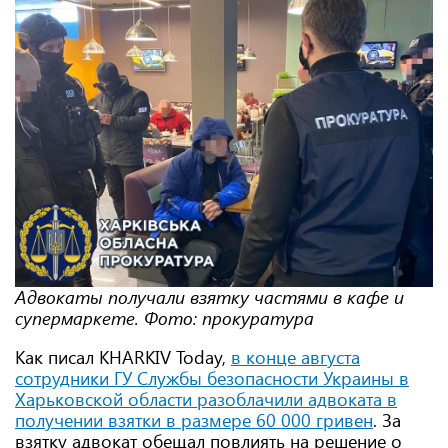
Адвокаты получали взятку частями в кафе и
супермаркете. Фото: прокуратура
Как писал KHARKIV Today,
в конце августа
сотрудники ГУ Службы безопасности Украины в
Харьковской области разоблачили адвоката в
получении взятки в размере 60 000 гривен
. За
взятку адвокат обещал повлиять на решение о