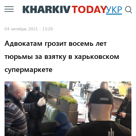
Перейти
УКР
По
к
основному
04 октября, 2021 - 13:20
содержанию
Адвокатам грозит восемь лет
тюрьмы за взятку в харьковском
супермаркете
Фото: ГБР