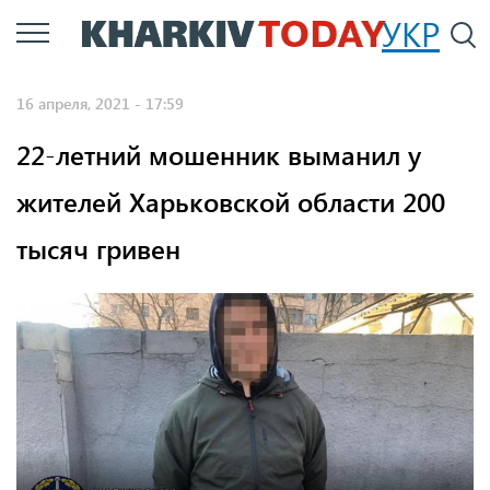
Перейти
УКР
По
к
основному
16 апреля, 2021 - 17:59
содержанию
22-летний мошенник выманил у
жителей Харьковской области 200
тысяч гривен