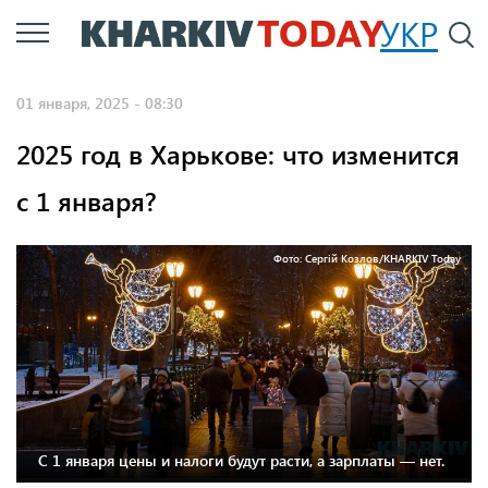
Перейти
УКР
По
к
основному
01 января, 2025 - 08:30
содержанию
2025 год в Харькове: что изменится
с 1 января?
Фото: Сергій Козлов/KHARKIV Today
С 1 января цены и налоги будут расти, а зарплаты — нет.