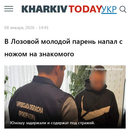
Перейти
УКР
По
к
основному
08 января, 2026 - 14:41
содержанию
В Лозовой молодой парень напал с
ножом на знакомого
Фото: Прокуратура України
Юношу задержали и содержат под стражей.