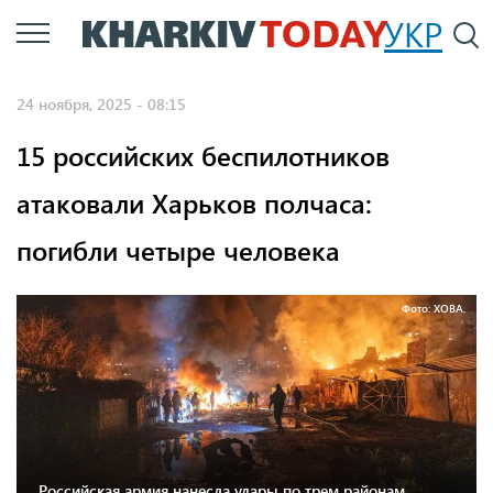
Перейти
УКР
По
к
основному
24 ноября, 2025 - 08:15
содержанию
15 российских беспилотников
атаковали Харьков полчаса:
погибли четыре человека
Фото: ХОВА.
Российская армия нанесла удары по трем районам