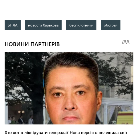
БПЛА
новости Харькова
беспилотники
обстрел