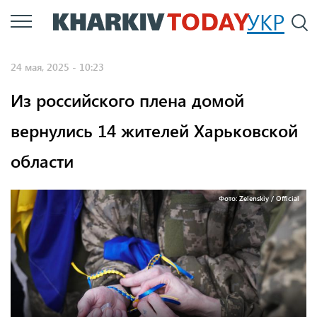
Перейти
УКР
По
к
основному
24 мая, 2025 - 10:23
содержанию
Из российского плена домой
вернулись 14 жителей Харьковской
области
Фото: Zelenskiy / Official