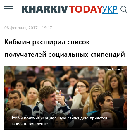
Перейти
УКР
По
к
основному
08 февраля, 2017 - 19:47
содержанию
Кабмин расширил список
получателей социальных стипендий
Фото: checkprint.ru
Чтобы получить социальную стипендию придется
написать заявление.