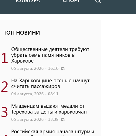
КУЛЬТУРА
СПОРТ
Поиск
ТОП НОВИНИ
Общественные деятели требуют
1
убрать семь памятников в
Харькове
05 августа, 2026 - 16:10
2
На Харьковщине осенью начнут
считать пассажиров
04 августа, 2026 - 08:11
3
Младенцам выдают медали от
Терехова за деньги харьковчан
05 августа, 2026 - 13:38
Российская армия начала штурмы