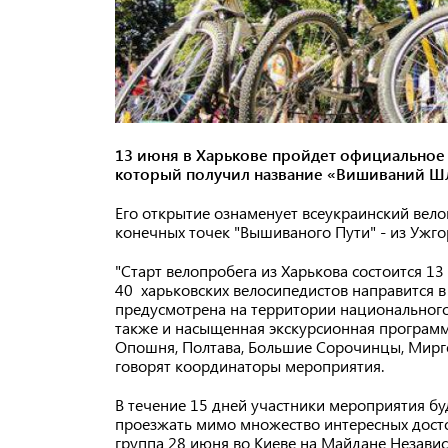
13 июня в Харькове пройдет официальное 
который получил название «Вишиваний Ш
Его открытие ознаменует всеукраинский вело
конечных точек "Вышиваного Пути" - из Ужгор
"Старт велопробега из Харькова состоится 13
40 харьковских велосипедистов направится в
предусмотрена на территории национального
также и насыщенная экскурсионная программ
Опошня, Полтава, Большие Сорочинцы, Миргор
говорят координаторы мероприятия.
В течение 15 дней участники мероприятия бу
проезжать мимо множество интересных дост
группа 28 июня во Киеве на Майдане Независи