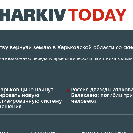
Перейти
к
основному
содержанию
ству вернули землю в Харьковской области со с
ил незаконную передачу археологического памятника в комм
Харьковщине начнут
Россия дважды атаков
тировать новую
Балаклею: погибли три
ализированную систему
человека
вещения