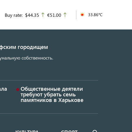
Buy rate:
$44.35
€51.00
33.86°C
up
up
кифским городищем
унальную собственность.
ала
Общественные деятели
требуют убрать семь
памятников в Харькове