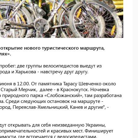
открытие нового туристического маршрута,
лях».
пробег: две группы велосипедистов выедут из
ода и Харькова - навстречу друг другу.
 июня в 12.00. От памятника Тарасу Шевченко около
 Старый Мерчик, далее - в Краснокутск. Ночевка
 природного парка «Слобожанский», там разработана
а. Среди следующих остановок на маршруте -
од, Переяслав-Хмельницкий, Канев и другие", -
дут открывать для себя неизведанную Украины,
опримечательностей и красивых мест. Финиширует
мости, где встречается с велосипедистами,