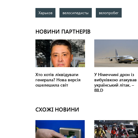
Харьков
велосипедисты
велопробег
СХОЖІ НОВИНИ