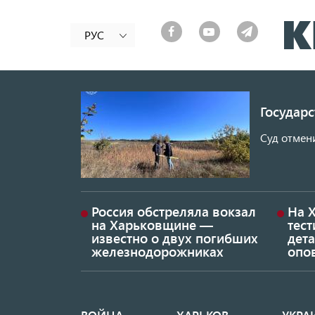
РУС
Государ
Суд отмен
Россия обстреляла вокзал
На 
на Харьковщине —
тес
известно о двух погибших
дет
железнодорожниках
опо