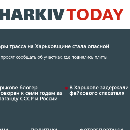
Перейти
к
основному
содержанию
ары трасса на Харьковщине стала опасной
просят сообщать об участках, где поднялись плиты.
арькове блогер
В Харькове задержали
оворен к семи годам за
фейкового спасателя
аганду СССР и России