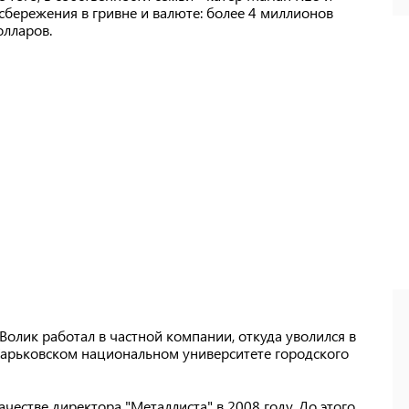
 сбережения в гривне и валюте: более 4 миллионов
олларов.
олик работал в частной компании, откуда уволился в
 Харьковском национальном университете городского
честве директора "Металлиста" в 2008 году. До этого