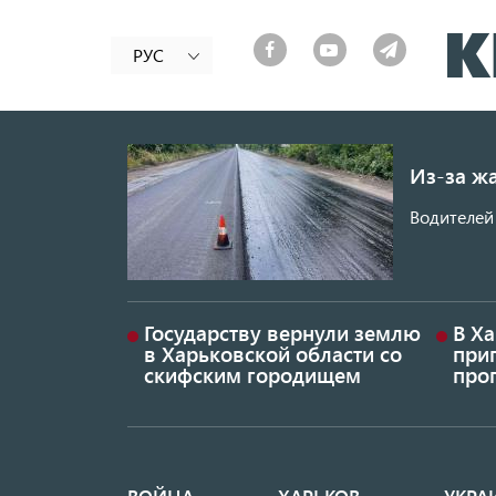
РУС
Из-за ж
Водителей 
Государству вернули землю
В Х
в Харьковской области со
приг
скифским городищем
проп