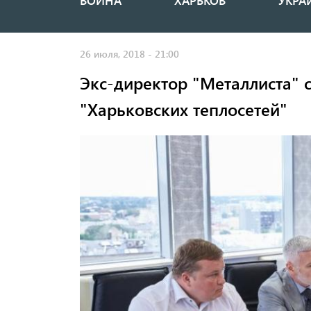
ВОЙНА
ХАРЬКОВ
УКРА
Основная
навигация
26 июля, 2018 - 21:00
Экс-директор "Металлиста" 
"Харьковских теплосетей"