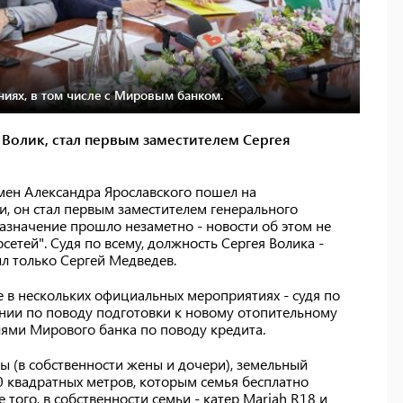
ниях, в том числе с Мировым банком.
 Волик, стал первым заместителем Сергея
мен Александра Ярославского пошел на
и, он стал первым заместителем генерального
Назначение прошло незаметно - новости об этом не
осетей". Судя по всему, должность Сергея Волика -
ыл только Сергей Медведев.
 в нескольких официальных мероприятиях - судя по
щании по поводу подготовки к новому отопительному
елями Мирового банка по поводу кредита.
ры (в собственности жены и дочери), земельный
 квадратных метров, которым семья бесплатно
того, в собственности семьи - катер Mariah R18 и