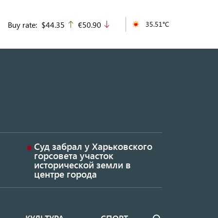
Buy rate:
$44.35
€50.90
35.51°C
up
down
Суд забрал у Харьковского
горсовета участок
исторической земли в
центре города