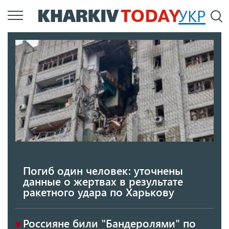
Перейти
УКР
По
к
основному
содержанию
Погиб один человек: уточнены
данные о жертвах в результате
ракетного удара по Харькову
Россияне били "Бандеролями" по