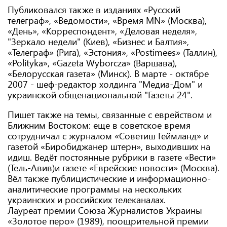
Публиковался также в изданиях «Русский
телеграф», «Ведомости», «Время МN» (Москва),
«День», «Корреспондент», «Деловая неделя»,
"Зеркало недели" (Киев), «Бизнес и Балтия»,
«Телеграф» (Рига), «Эстония», «Postimees» (Таллин),
«Polityka», «Gazeta Wyborcza» (Варшава),
«Белорусская газета» (Минск). В марте - октябре
2007 - шеф-редактор холдинга "Медиа-Дом" и
украинской общенациональной "Газеты 24".
Пишет также на темы, связанные с еврейством и
Ближним Востоком: еще в советское время
сотрудничал с журналом «Советиш Геймланд» и
газетой «Биробиджанер штерн», выходивших на
идиш. Ведёт постоянные рубрики в газете «Вести»
(Тель-Авив)и газете «Еврейские новости» (Москва).
Вёл также публицистические и информационно-
аналитические программы на нескольких
украинских и российских телеканалах.
Лауреат премии Союза Журналистов Украины
«Золотое перо» (1989), поощрительной премии