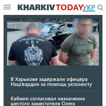
Перейти
УКР
По
к
основному
содержанию
В Харькове задержали офицера
Нацгвардии за помощь уклонисту
Кабмин согласовал назначение
шестого заместителя Олега