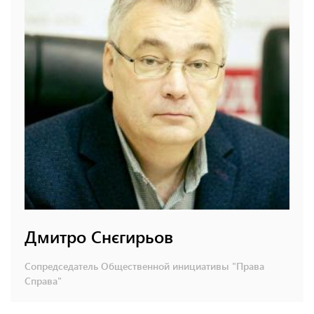
Дмитро Снєгирьов
Сопредседатель Общественной инициативы "Права
Справа"