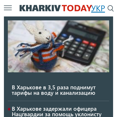
Перейти
УКР
По
к
основному
содержанию
В Харькове в 3,5 раза поднимут
тарифы на воду и канализацию
В Харькове задержали офицера
Нацгвардии за помощь уклонисту