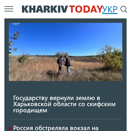
Перейти
УКР
По
к
основному
содержанию
Государству вернули землю в
Харьковской области со скифским
городищем
Россия обстреляла вокзал на