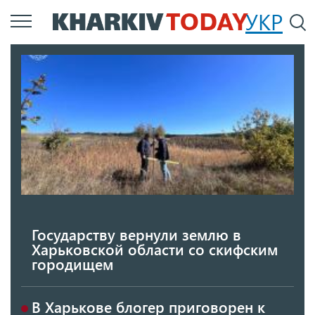
Перейти
УКР
По
к
основному
содержанию
Государству вернули землю в
Харьковской области со скифским
городищем
В Харькове блогер приговорен к