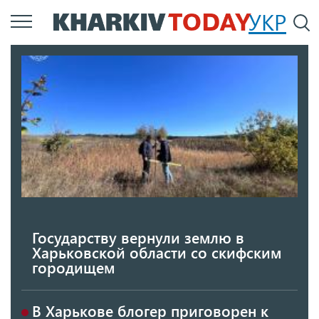
Перейти
УКР
По
к
основному
содержанию
Государству вернули землю в
Харьковской области со скифским
городищем
В Харькове блогер приговорен к